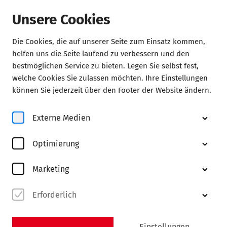
Unsere Cookies
Die Cookies, die auf unserer Seite zum Einsatz kommen,
Home
helfen uns die Seite laufend zu verbessern und den
bestmöglichen Service zu bieten. Legen Sie selbst fest,
Allgemeine
welche Cookies Sie zulassen möchten. Ihre Einstellungen
Geschäftsbedingungen
können Sie jederzeit über den Footer der Website ändern.
der Konzert Theater Kontor Heinersdorff GmbH für den
Externe Medien
Erwerb von Eintrittskarten
Optimierung
Marketing
1. Kontaktdaten, Geltungsbereich
Erforderlich
1.1. Unsere Kontaktdaten sind:
Konzert Theater Kontor Heinersdorff GmbH
Alsterterrasse 10
Einstellungen