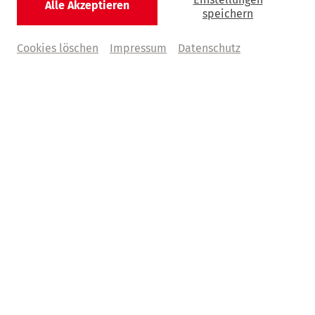
Alle Akzeptieren
D-20354 Hamburg
speichern
Service-Hotline: +49 211 13 53 70
Cookies löschen
Impressum
Datenschutz
Kontaktdaten des betrieblichen
Datenschutzbeauftragten:
Herr Dr. Uwe Nolte
Dr. Nolte Datenschutzu & QM
Am Ziegelteich 44 b
D-22525 Hamburg
Telefon: +49 160 63 222 32
E-Mail:
datenschutz@deutsche-klassik.de
Homepage:
datenschutz-qm.de
1.2. Diese Allgemeinen Geschäftsbedingungen (AGB)
gelten für Veranstaltungen, die von uns – entweder im
eigenen Namen oder im Namen eines anderen
Veranstalters – angeboten werden. Sie gelten sowohl für
Einzelkarten als auch für Abonnements.