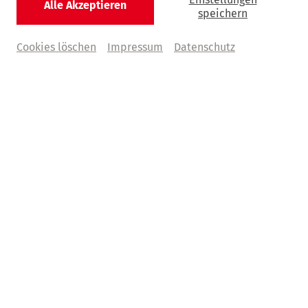
Alle Akzeptieren
speichern
zu den Pressedownloads
Cookies löschen
Impressum
Datenschutz
© Peter Hundert
Nadine Kisselbach
Presse