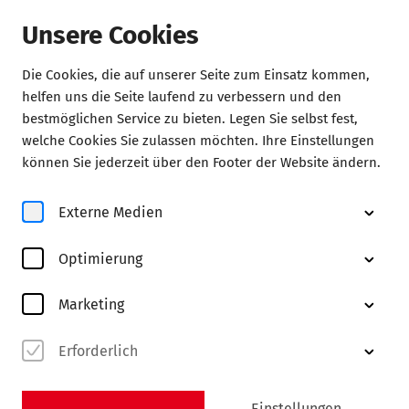
Unsere Cookies
Die Cookies, die auf unserer Seite zum Einsatz kommen,
Home
helfen uns die Seite laufend zu verbessern und den
bestmöglichen Service zu bieten. Legen Sie selbst fest,
Presse
welche Cookies Sie zulassen möchten. Ihre Einstellungen
können Sie jederzeit über den Footer der Website ändern.
Für die Berichterstattung im Vorfeld der Heinersdorff-
Konzerte und für eventuelle Rezensionen stellen die
Externe Medien
Heinersdorff Konzerte Düsseldorf den
Medienvertreter:innen gerne Bildmaterial und
Optimierung
Presseunterlagen zur Verfügung. Die bereitgestellten
Materialien dürfen ausnahmslos für die Vor- und
Marketing
Nachberichterstattung im Zusammenhang mit den
Heinersdorff-Konzerten und unter Angabe des
Erforderlich
angegebenen Fotocredits verwendet werden.
Einstellungen