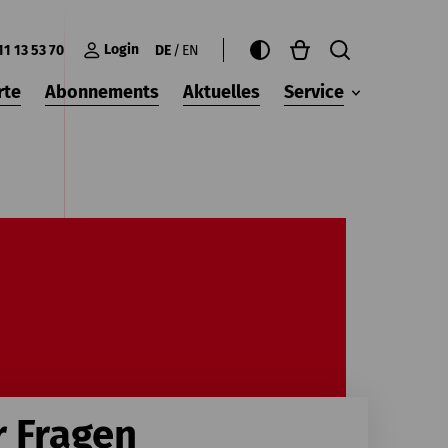
Login
11 13 53 70
DE
EN
rte
Abonnements
Aktuelles
Service
r Fragen