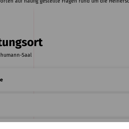
orten auf häufig gestellte Fragen rund um die Heiners
tungsort
Schumann-Saal
se