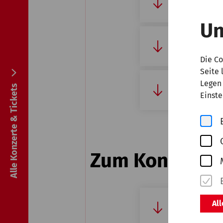
Parken
Un
Garderobe
Die Co
Seite 
Legen 
Alle Konzerte & Tickets
Gastronom
Einste
Zum Konzertab
Al
Einlass