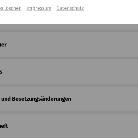
es löschen
Impressum
Datenschutz
ren und Mobiltelefone
uer
s
 und Besetzungsänderungen
eft