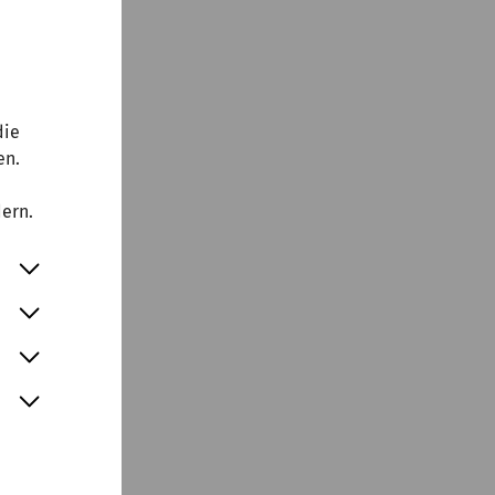
die
en.
dern.