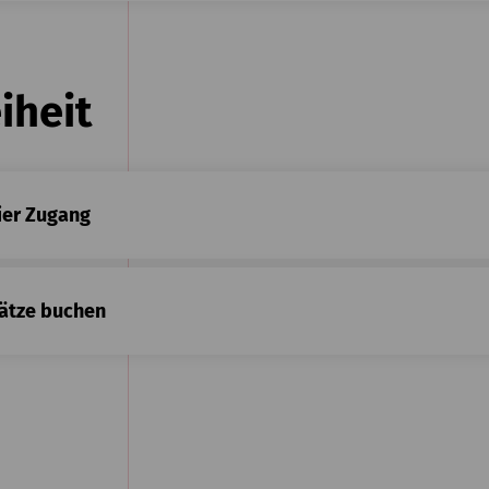
iheit
eier Zugang
lätze buchen