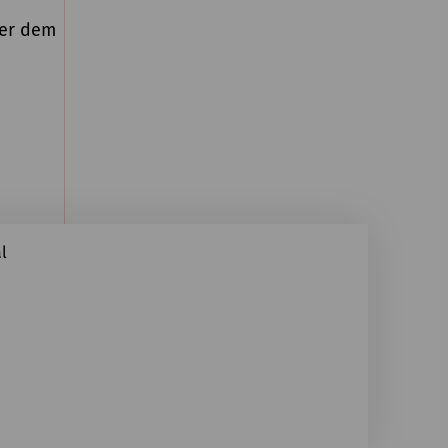
ter dem
l