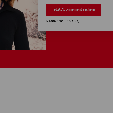
Jetzt Abonnement sichern
4 Konzerte |
ab € 95,–