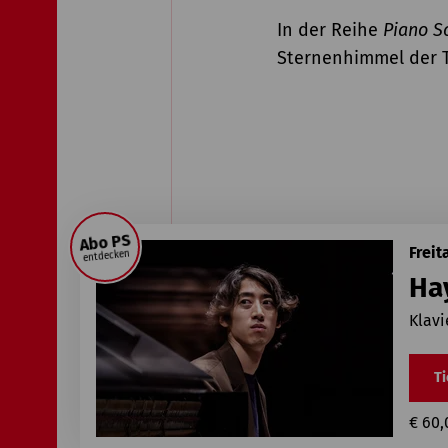
In der Reihe
Piano S
Sternenhimmel der T
Abo PS
Freit
entdecken
Ha
Klav
Ti
€ 60,