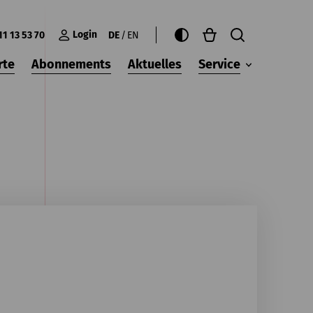
Login
11 13 53 70
DE
EN
rte
Abonnements
Aktuelles
Service