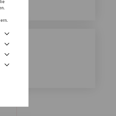
die
en.
dern.