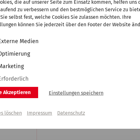
Was bedeutet Abo+?
ckets kaufen
Abo+ Tickets
okies, die auf unserer Seite zum Einsatz kommen, helfen uns 
laufend zu verbessern und den bestmöglichen Service zu biet
00 | 75,00 | 65,00 | 50,00 | 
35,00
  zzgl. VVK
Sie selbst fest, welche Cookies Sie zulassen möchten. Ihre
llungen können Sie jederzeit über den Footer der Website än
Externe Medien
ag, 22. Mai 2027 | 20:00 Uhr
|
Tonhalle, Mendelssohn-Saal
ong-Jin Cho
Optimierung
ierabend
Marketing
Erforderlich
Was bedeutet Abo+?
ckets kaufen
Abo+ Tickets
le Akzeptieren
Einstellungen speichern
00 | 50,00 | 44,00 | 38,00 | 27,00  zzgl. VVK
es löschen
Impressum
Datenschutz