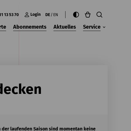
Login
11 13 53 70
DE
EN
rte
Abonnements
Aktuelles
Service
decken
en der laufenden Saison sind momentan keine