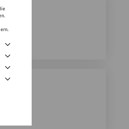
n-Saal
die
en.
dern.
Saal