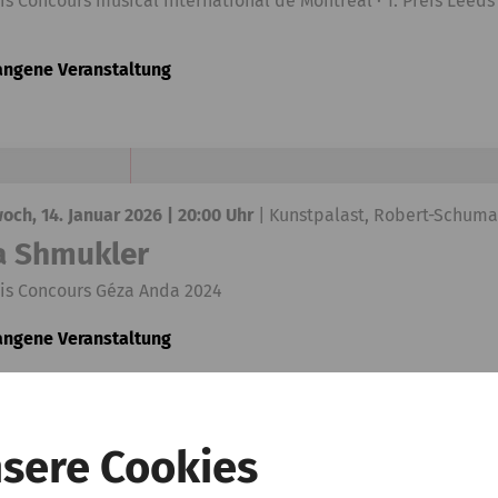
eis Concours musical international de Montréal · 1. Preis Leed
angene Veranstaltung
och, 14. Januar 2026 | 20:00 Uhr
|
Kunstpalast, Robert-Schuma
ya Shmukler
eis Concours Géza Anda 2024
angene Veranstaltung
sere Cookies