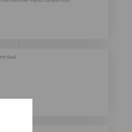
s International Piano Competition
nn-Saal