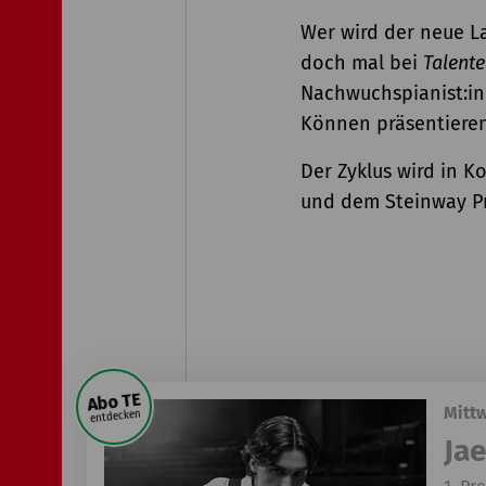
Wer wird der neue L
doch mal bei
Talent
Nachwuchspianist:in
Können präsentieren
Der Zyklus wird in 
und dem Steinway Pr
Abo TE
Mittw
entdecken
Ja