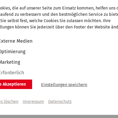
och, 18. März 2026 | 20:00 Uhr
|
Kunstpalast, Robert-Schuman
okies, die auf unserer Seite zum Einsatz kommen, helfen uns 
nyan Chen
laufend zu verbessern und den bestmöglichen Service zu biet
eis Leeds International Piano Competition 2024
Sie selbst fest, welche Cookies Sie zulassen möchten. Ihre
llungen können Sie jederzeit über den Footer der Website än
angene Veranstaltung
Externe Medien
Optimierung
Marketing
g, 20. April 2026 | 20:00 Uhr
|
Kunstpalast, Robert-Schumann-
Erforderlich
etlana Andreeva
le Akzeptieren
Einstellungen speichern
eis Concours international de piano d’Orléans 2024
angene Veranstaltung
es löschen
Impressum
Datenschutz