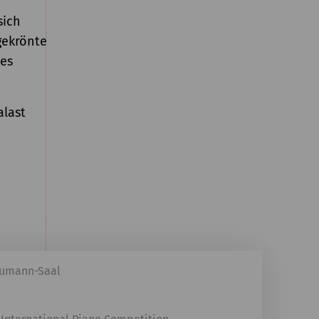
sich
gekrönte
zes
alast
humann-Saal