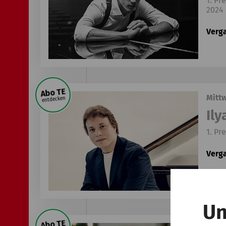
1. Pr
2024
Verg
Abo TE
Mittw
entdecken
Il
1. Pr
Verg
Un
Abo TE