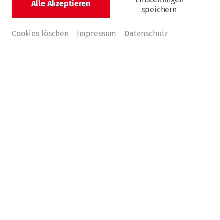
Alle Akzeptieren
speichern
© Boris Breuer
Cookies löschen
Impressum
Datenschutz
Abo FK
Faszination Klassik
Genusswerke erleben
Jetzt Abonnement sichern
6 Konzerte mit Moderation |
ab € 180,–