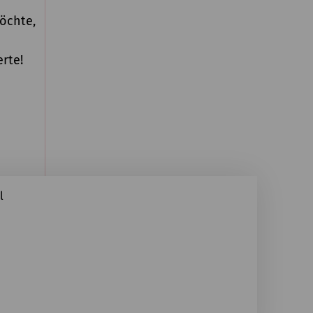
öchte,
rte!
l