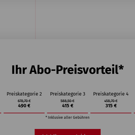
Ihr Abo-Preisvorteil*
Preiskategorie 2
Preiskategorie 3
Preiskategorie 4
678,70 €
588,50 €
458,70 €
490 €
415 €
315 €
* Inklusive aller Gebühren