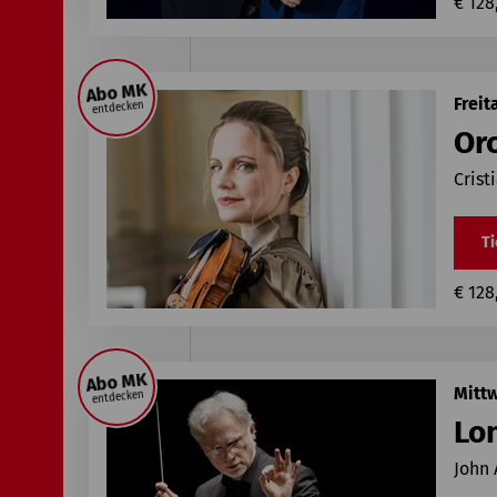
€ 128
Abo MK
Freit
entdecken
Or
Crist
Ti
€ 128
Abo MK
Mittw
entdecken
Lo
John 