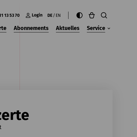
Login
11 13 53 70
DE
EN
rte
Abonnements
Aktuelles
Service
erte
t