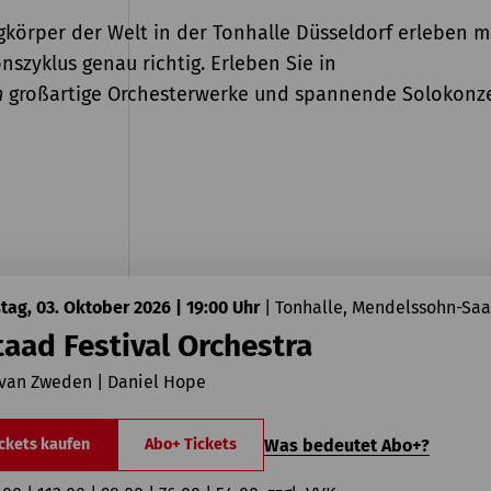
gkörper der Welt in der Tonhalle Düsseldorf erleben m
onszyklus genau richtig. Erleben Sie in
n
großartige Orchesterwerke und spannende Solokonze
ag, 03. Oktober 2026 | 19:00 Uhr
|
Tonhalle, Mendelssohn-Saa
aad Festival Orchestra
 van Zweden | Daniel Hope
Was bedeutet Abo+?
ckets kaufen
Abo+ Tickets