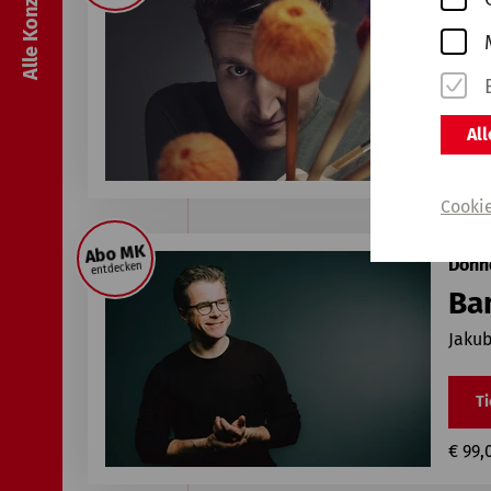
Dr
Sir D
Ti
Al
€ 99,
Cooki
Abo MK
Donne
entdecken
Ba
​Jaku
Ti
€ 99,