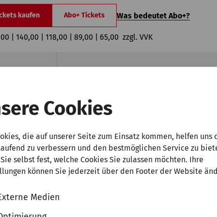
Was bedeutet Abo+?
ckets kaufen
Abo+ Tickets
,00 | 140,00 | 118,00 | 89,00 | 65,00  zzgl. VVK
ag, 13. Februar 2027 | 20:00 Uhr
|
Tonhalle, Mendelssohn-Saal
rgen Filharmoniske Orkester
sere Cookies
a Berglund | Alexander Malofeev
|
Ragnhild
Hemsing
okies, die auf unserer Seite zum Einsatz kommen, helfen uns 
Was bedeutet Abo+?
ckets kaufen
Abo+ Tickets
laufend zu verbessern und den bestmöglichen Service zu biet
Sie selbst fest, welche Cookies Sie zulassen möchten. Ihre
00 | 75,00 | 65,00 | 50,00 | 35,00  zzgl. VVK
llungen können Sie jederzeit über den Footer der Website än
Externe Medien
ag, 10. April 2027 | 20:00 Uhr
|
Tonhalle, Mendelssohn-Saal
Optimierung