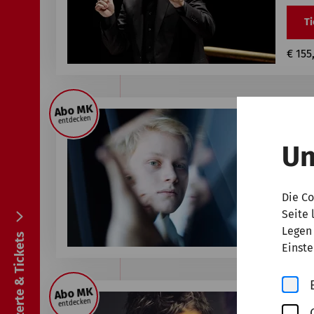
Ti
€ 155
Abo MK
Samst
entdecken
Be
Un
Tabit
Die Co
Ti
Seite 
Legen 
€ 85,
Alle Konzerte & Tickets
Einste
Abo MK
Samst
entdecken