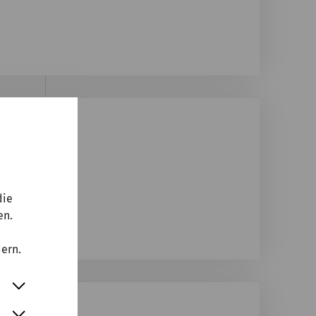
die
en.
dern.