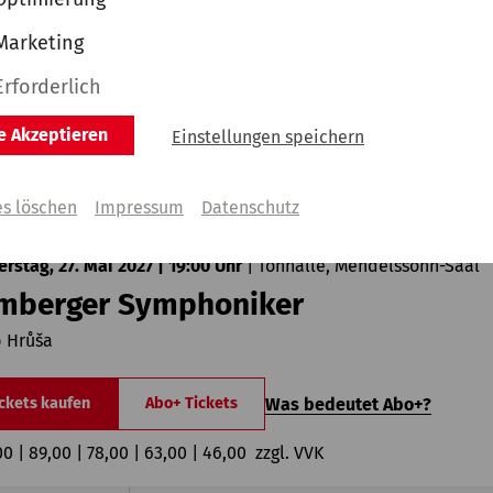
esdner Philharmonie
Marketing
onald Runnicles | Alexej Gerassimez
Erforderlich
Was bedeutet Abo+?
ckets kaufen
Abo+ Tickets
le Akzeptieren
Einstellungen speichern
00 | 89,00 | 78,00 | 63,00 | 46,00  zzgl. VVK
es löschen
Impressum
Datenschutz
rstag, 27. Mai 2027 | 19:00 Uhr
|
Tonhalle, Mendelssohn-Saal
mberger Symphoniker
b Hrůša
Was bedeutet Abo+?
ckets kaufen
Abo+ Tickets
00 | 89,00 | 78,00 | 63,00 | 46,00  zzgl. VVK