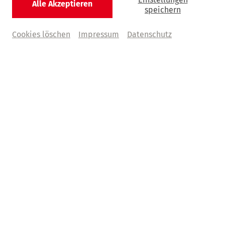
Alle Akzeptieren
© Jeremy Fokkens
speichern
Cookies löschen
Impressum
Datenschutz
Abo TE
Talente entdecken
Die Klavierstars von morgen
Jetzt Abonnement sichern
4 Konzerte |
ab € 60,–