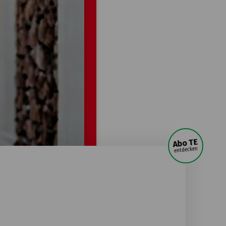
Abo TE
entdecken