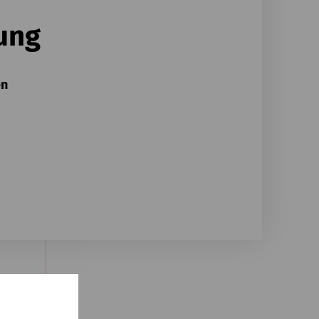
ung
en