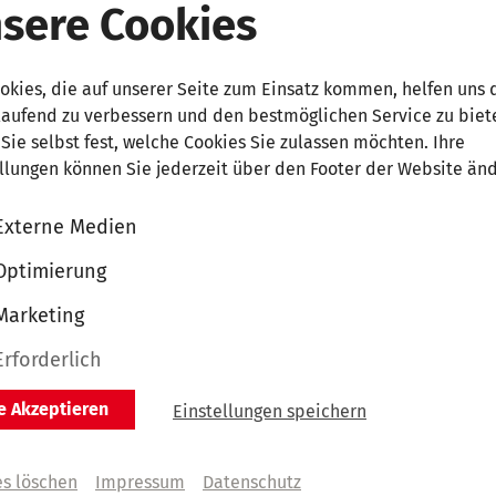
sere Cookies
en Sie sich merken“, schrieb die Presse über Nikola
okies, die auf unserer Seite zum Einsatz kommen, helfen uns 
er als jüngster Teilnehmer und erster Niederländer 
laufend zu verbessern und den bestmöglichen Service zu biet
nommierten Concours Reine Elisabeth 2025 in Brüssel
Sie selbst fest, welche Cookies Sie zulassen möchten. Ihre
. Sein klangfarbenreiches Spiel, seine souveräne Virtu
llungen können Sie jederzeit über den Footer der Website än
Ausstrahlung zeichnen den sympathischen Pianisten au
nd Managementanfragen konnte sich der junge Niede
Externe Medien
 Anschluss an seinen Wettbewerbssieg kaum retten – J
Optimierung
 zum Artist in Residence ihres Kammermusikfestivals i
springer für Maria João Pires machte er ebenfalls von s
Marketing
ebütkonzert in Düsseldorf hat er mit den
Variations sé
Erforderlich
ohn auch ein Werk aus seinem Wettbewerbsprogramm 
le Akzeptieren
Einstellungen speichern
es löschen
Impressum
Datenschutz