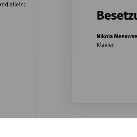
and allein:
Besetz
Nikola Meeuws
Klavier