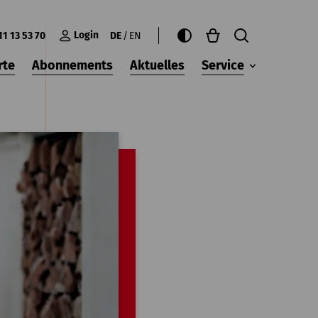
Login
11 13 53 70
DE
EN
rte
Abonnements
Aktuelles
Service