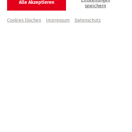
Alle Akzeptieren
speichern
Cookies löschen
Impressum
Datenschutz
© Sören L. Schirmer/Deutsche Klassik
Schon seit den Gründungstagen von
Heinersdorff
bildet
die Förderung von jungen Talenten einen wichtigen
Bestandteil in der Arbeit der Konzertreihe. 1955
eröffnete
René Heinersdorff
sen.
das Klavierhaus