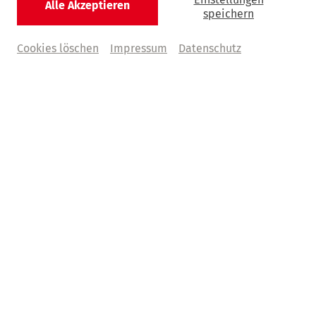
Alle Akzeptieren
Curtis Stigers
speichern
Songs From My Kitchen Tour
Cookies löschen
Impressum
Datenschutz
Samstag, 07. November 2026 | 20:00 Uhr
Tonhalle, Mendelssohn-Saal
Tickets kaufen
Abo+ Tickets
Was bedeutet Abo+?
€ 75,00 | 65,00 | 55,00 | 40,00 | 
30,00
  zzgl. VVK
Programm
Songs From My Kitchen Tour