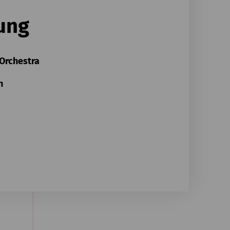
ung
 Orchestra
n