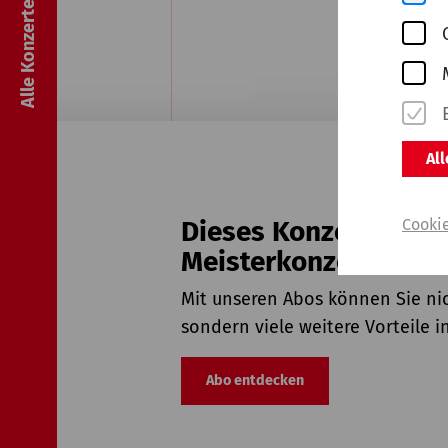
Alle Konzerte & Tickets
Al
Cooki
Dieses Konzert ist a
Meisterkonzerte buc
Mit unseren Abos können Sie nic
sondern viele weitere Vorteile 
Abo entdecken