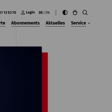
Login
11 13 53 70
DE
EN
rte
Abonnements
Aktuelles
Service