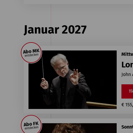
Januar 2027
Abo MK
Mittw
entdecken
Lo
John 
Ti
€ 155
Abo FK
Sonnt
entdecken