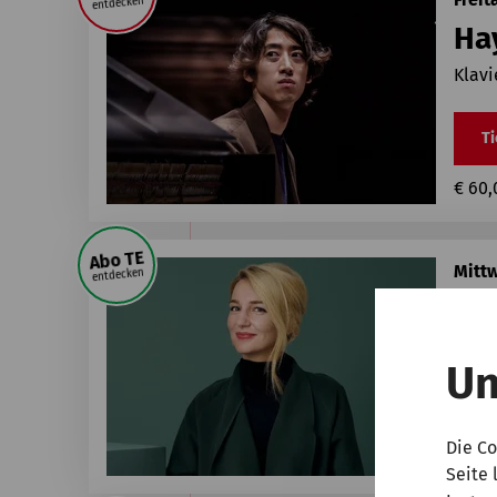
entdecken
Ha
Klav
Ti
€ 60,
Abo TE
Mittw
entdecken
Él
1. Pr
Un
Ti
Die Co
€ 25,
Seite 