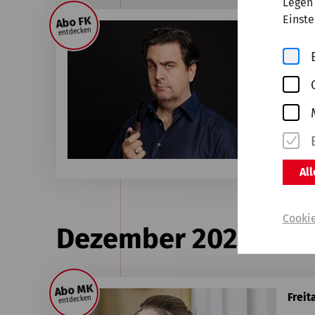
Legen 
Einste
Abo FK
Freit
entdecken
Ba
WDR 
Ausv
Al
Cooki
Dezember 2026
Abo MK
Freit
entdecken