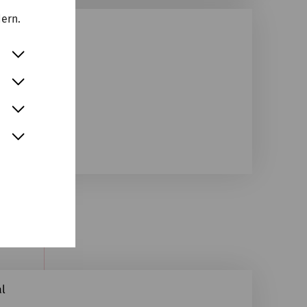
dern.
al
al