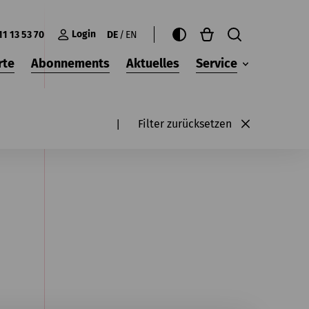
Login
11 13 53 70
DE
EN
rte
Abonnements
Aktuelles
Service
Filter zurücksetzen