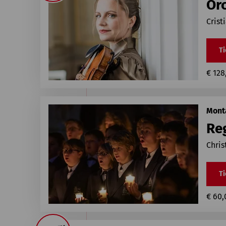
Or
Crist
Ti
€ 128
Monta
Re
Chris
Ti
€ 60,