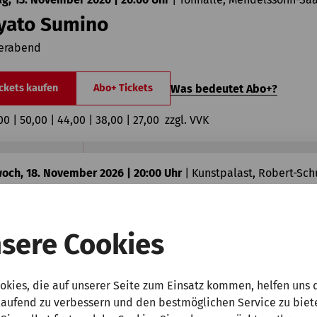
yato Sumino
ierabend
Was bedeutet Abo+?
ckets kaufen
Abo+ Tickets
00 | 50,00 | 44,00 | 38,00 | 27,00  zzgl. VVK
och, 18. November 2026 | 20:00 Uhr
|
Kunstpalast, Robert-Sc
isabeth Pion
eis Honens International Piano Competition
sere Cookies
Was bedeutet Abo+?
ckets kaufen
Abo+ Tickets
okies, die auf unserer Seite zum Einsatz kommen, helfen uns 
00 | 18,00  zzgl. VVK
laufend zu verbessern und den bestmöglichen Service zu biet