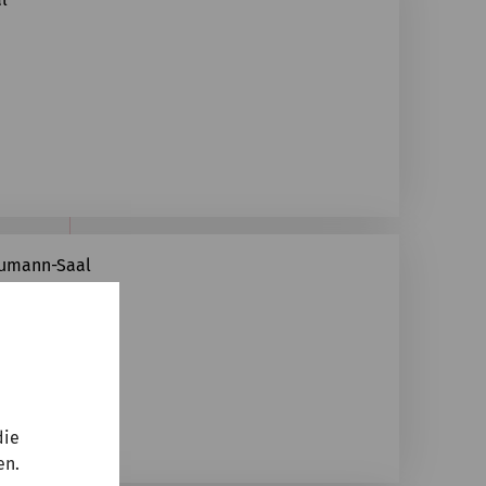
humann-Saal
die
en.