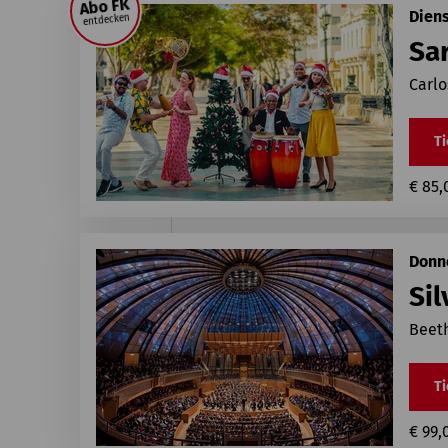
Abo FK
Diens
entdecken
Sa
Carlo
Ti
€ 85,
Donne
Sil
Beeth
Ti
€ 99,