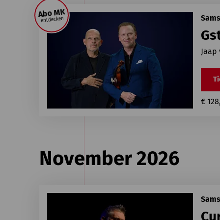
Abo MK
Samst
entdecken
Gst
Jaap
Ti
€ 128
November 2026
Samst
Cur