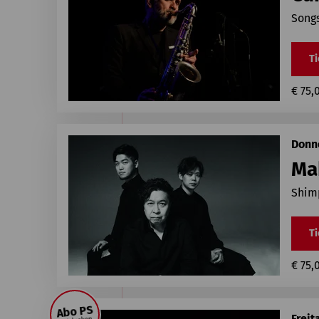
Songs
Ti
€ 75,
Donne
Ma
Shimp
Ti
€ 75,
Abo PS
Freit